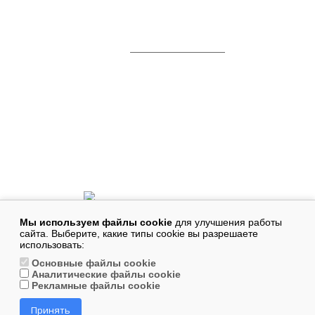
СЕО продвижение с
Гарантией
СЕО продвижение автомобильных сайтов
Что входит в продвижение сайта
SEO c гарантией результата
Портфолио
Блог
Политика конфиденциальности
Skype:
seo-in-moscow@list.ru
Телефон:
+7 (499) 113-27-51
Мы используем файлы cookie
для улучшения работы
WhatsApp:
+7 (977) 480-56-72
сайта. Выберите, какие типы cookie вы разрешаете
использовать:
E-Mail:
info@seo-moscow1.ru
Основные файлы cookie
Аналитические файлы cookie
Адрес:
127015
,
Россия Москва
,
Большая Новодмитровская улица, 36с1
Рекламные файлы cookie
Принять