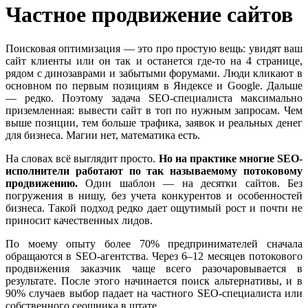
Частное продвижение сайтов
Поисковая оптимизация — это про простую вещь: увидят ваш
сайт клиенты или он так и останется где-то на 4 странице,
рядом с динозаврами и забытыми форумами. Люди кликают в
основном по первым позициям в Яндексе и Google. Дальше
— редко. Поэтому задача SEO-специалиста максимально
приземленная: вывести сайт в топ по нужным запросам. Чем
выше позиции, тем больше трафика, заявок и реальных денег
для бизнеса. Магии нет, математика есть.
На словах всё выглядит просто.
Но на практике многие SEO-
исполнители работают по так называемому потоковому
продвижению.
Один шаблон — на десятки сайтов. Без
погружения в нишу, без учета конкурентов и особенностей
бизнеса. Такой подход редко дает ощутимый рост и почти не
приносит качественных лидов.
По моему опыту более 70% предпринимателей сначала
обращаются в SEO-агентства. Через 6–12 месяцев потокового
продвижения заказчик чаще всего разочаровывается в
результате. После этого начинается поиск альтернативы, и в
90% случаев выбор падает на частного SEO-специалиста или
собственного сеошника в штате.