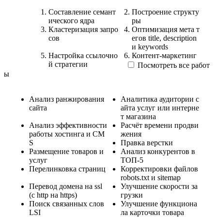
Составление семант
Построение структу
ического ядра
ры
Кластеризация запро
Оптимизация мета т
сов
егов title, description
и keywords
Настройка ссылочно
Контент-маркетинг
й стратегии
Посмотреть все работ
ы
Анализ ранжирования
Аналитика аудитории с
сайта
айта услуг или интерне
т магазина
Анализ эффективности
Расчёт времени продви
работы хостинга и CM
жения
S
Правка верстки
Размещение товаров и
Анализ конкурентов в
услуг
ТОП-5
Перелинковка страниц
Корректировки файлов
robots.txt и sitemap
Перевод домена на ssl
Улучшение скорости за
(c http на https)
грузки
Поиск связанных слов
Улучшение функциона
LSI
ла карточки товара