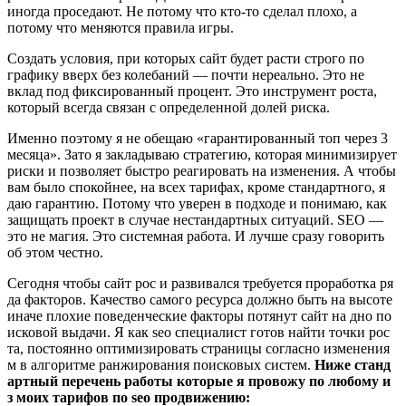
иногда проседают. Не потому что кто-то сделал плохо, а
потому что меняются правила игры.
Создать условия, при которых сайт будет расти строго по
графику вверх без колебаний — почти нереально. Это не
вклад под фиксированный процент. Это инструмент роста,
который всегда связан с определенной долей риска.
Именно поэтому я не обещаю «гарантированный топ через 3
месяца». Зато я закладываю стратегию, которая минимизирует
риски и позволяет быстро реагировать на изменения. А чтобы
вам было спокойнее, на всех тарифах, кроме стандартного, я
даю гарантию. Потому что уверен в подходе и понимаю, как
защищать проект в случае нестандартных ситуаций. SEO —
это не магия. Это системная работа. И лучше сразу говорить
об этом честно.
Сегодня чтобы сайт рос и развивался требуется проработка ря
да факторов. Качество самого ресурса должно быть на высоте
иначе плохие поведенческие факторы потянут сайт на дно по
исковой выдачи. Я как seo специалист готов найти точки рос
та, постоянно оптимизировать страницы согласно изменения
м в алгоритме ранжирования поисковых систем.
Ниже станд
артный перечень работы которые я провожу по любому и
з моих тарифов по seo продвижению: