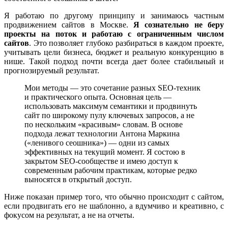
Я работаю по другому принципу и занимаюсь частным
продвижением сайтов в Москве.
Я сознательно не беру
проекты на поток и работаю с ограниченным числом
сайтов
. Это позволяет глубоко разбираться в каждом проекте,
учитывать цели бизнеса, бюджет и реальную конкуренцию в
нише. Такой подход почти всегда дает более стабильный и
прогнозируемый результат.
Мои методы — это сочетание разных SEO-техник
и практического опыта. Основная цель —
использовать максимум семантики и продвинуть
сайт по широкому пулу ключевых запросов, а не
по нескольким «красивым» словам. В основе
подхода лежат технологии Антона Маркина
(«ленивого сеошника») — одни из самых
эффективных на текущий момент. Я состою в
закрытом SEO-сообществе и имею доступ к
современным рабочим практикам, которые редко
выносятся в открытый доступ.
Ниже показан пример того, что обычно происходит с сайтом,
если продвигать его не шаблонно, а вдумчиво и креативно, с
фокусом на результат, а не на отчеты.