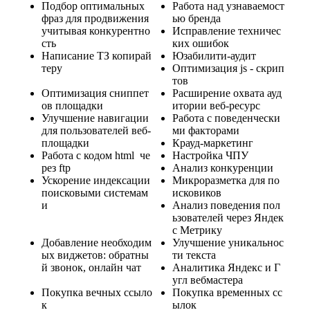
Подбор оптимальных
Работа над узнаваемост
фраз для продвижения
ью бренда
учитывая конкурентно
Исправление техничес
сть
ких ошибок
Написание ТЗ копирай
Юзабилити-аудит
теру
Оптимизация js - скрип
тов
Оптимизация сниппет
Расширение охвата ауд
ов площадки
итории веб-ресурс
Улучшение навигации
Работа с поведенчески
для пользователей веб-
ми факторами
площадки
Крауд-маркетинг
Работа с кодом html че
Настройка ЧПУ
рез ftp
Анализ конкуренции
Ускорение индексации
Микроразметка для по
поисковыми системам
исковиков
и
Анализ поведения пол
ьзователей через Яндек
с Метрику
Добавление необходим
Улучшение уникальнос
ых виджетов: обратны
ти текста
й звонок, онлайн чат
Аналитика Яндекс и Г
угл вебмастера
Покупка вечных ссыло
Покупка временных сс
к
ылок