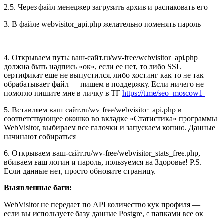
2.5. Через файл менеджер загрузить архив и распаковать его
3. В файле webvisitor_api.php желательно поменять пароль
4. Открываем путь: ваш-сайт.ru/wv-free/webvisitor_api.php
должна быть надпись «ок», если ее нет, то либо SSL
сертификат еще не выпустился, либо хостинг как то не так
обрабатывает файл — пишем в поддержку. Если ничего не
помогло пишите мне в личку в ТГ
https://t.me/seo_moscow1
5. Вставляем ваш-сайт.ru/wv-free/webvisitor_api.php в
соответствующее окошко во вкладке «Статистика» программы
WebVisitor, выбираем все галочки и запускаем копию. Данные
начинают собираться
6. Открываем ваш-сайт.ru/wv-free/webvisitor_stats_free.php,
вбиваем ваш логин и пароль, пользуемся на Здоровье! P.S.
Если данные нет, просто обновите страницу.
Выявленные баги:
WebVisitor не передает по API количество кук профиля —
если вы используете базу данные Postgre, с папками все ок